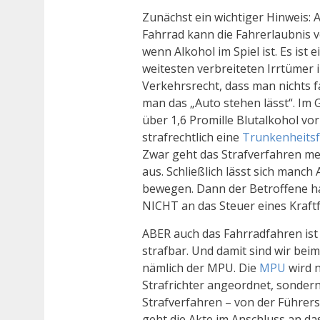
Zunächst ein wichtiger Hinweis: 
Fahrrad kann die Fahrerlaubnis 
wenn Alkohol im Spiel ist. Es ist 
weitesten verbreiteten Irrtümer
Verkehrsrecht, dass man nichts 
man das „Auto stehen lässt“. Im 
über 1,6 Promille Blutalkohol vo
strafrechtlich eine
Trunkenheits
Zwar geht das Strafverfahren mei
aus. Schließlich lässt sich manch
bewegen. Dann der Betroffene ha
NICHT an das Steuer eines Kraft
ABER auch das Fahrradfahren ist 
strafbar. Und damit sind wir be
nämlich der MPU. Die
MPU
wird 
Strafrichter angeordnet, sonder
Strafverfahren – von der Führers
geht die Akte im Anschluss an da