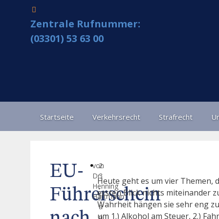
Zentrale Rufnummer:
(03301) 53 63 00
Startseite
Verkehrsrecht
Strafrecht
Un
von
2
EU-
Dr.
3
Heute geht es um vier Themen, d
Henning
,
Führerschein
ersten Blick nichts miteinander z
Hartmann
J
Wahrheit hängen sie sehr eng z
a
um 1.) Alkohol am Steuer, 2.) Fahr
n