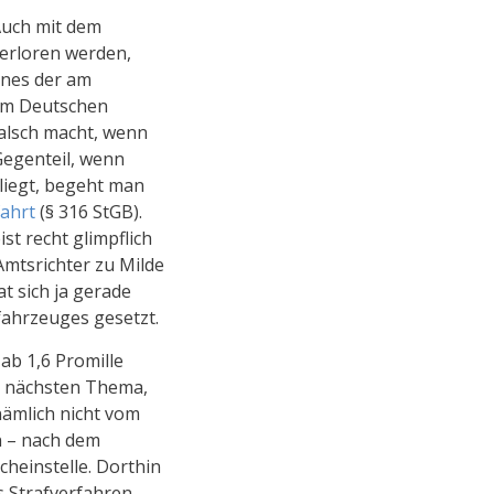
Auch mit dem
verloren werden,
eines der am
 im Deutschen
falsch macht, wenn
Gegenteil, wenn
rliegt, begeht man
fahrt
(§ 316 StGB).
st recht glimpflich
 Amtsrichter zu Milde
t sich ja gerade
fahrzeuges gesetzt.
ab 1,6 Promille
im nächsten Thema,
nämlich nicht vom
n – nach dem
cheinstelle. Dorthin
s Strafverfahren.