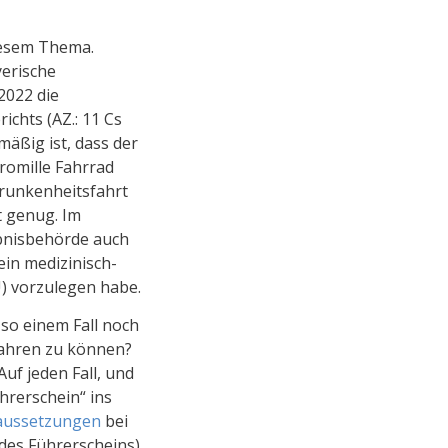
diesem Thema.
yerische
2022 die
chts (AZ.: 11 Cs
mäßig ist, dass der
Promille Fahrrad
Trunkenheitsfahrt
t genug. Im
bnisbehörde auch
ein medizinisch-
) vorzulegen habe.
o einem Fall noch
fahren zu können?
Auf jeden Fall, und
hrerschein“ ins
aussetzungen
bei
des Führerscheins)