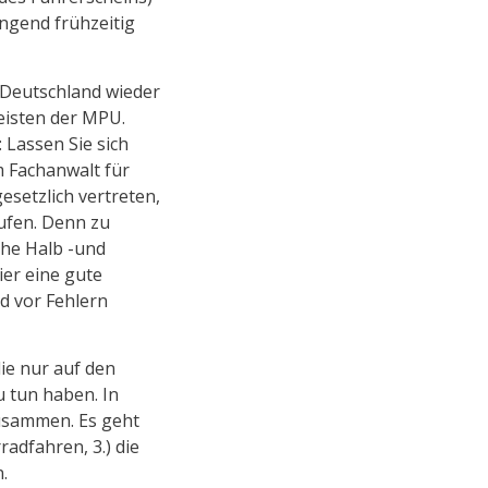
ingend frühzeitig
 Deutschland wieder
eisten der MPU.
 Lassen Sie sich
 Fachanwalt für
esetzlich vertreten,
ufen. Denn zu
he Halb -und
er eine gute
d vor Fehlern
ie nur auf den
u tun haben. In
usammen. Es geht
radfahren, 3.) die
.