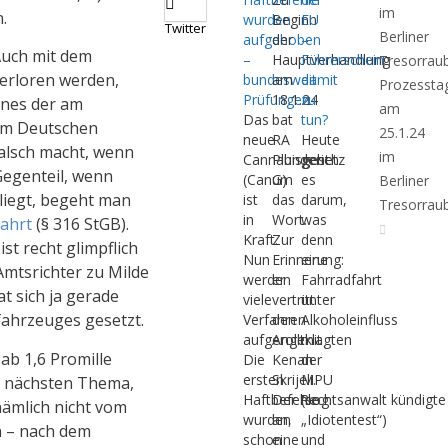
im
.
wurden
Beginn
EU
Twitter
Berliner
aufgehoben
der
–
Auch mit dem
–
Hauptverhandlung
Führerschein
Tresorrau
verloren werden,
bundesweit
am
damit
Prozessta
Prüfungen
18.1.24
zu
eines der am
am
Das
bat
tun?
 im Deutschen
25.1.24
neue
RA
Heute
falsch macht, wenn
im
Cannabisgesetz
Plunderich
geht
Gegenteil, wenn
(CanG)
um
es
Berliner
rliegt, begeht man
ist
das
darum,
Tresorrau
in
Wort.
was
fahrt
(§ 316 StGB).
Kraft.
Zur
denn
st recht glimpflich
Nun
Erinnerung:
eine
 Amtsrichter zu Milde
werden
er
Fahrradfahrt
t sich ja gerade
viele
vertritt
unter
fahrzeuges gesetzt.
Verfahren
den
Alkoholeinfluss
aufgerollt.
Angeklagten
mit
ab 1,6 Promille
Die
Kenan
der
ersten
Skrijeli.
MPU
im nächsten Thema,
Haftbefehle
Der Rechtsanwalt kündigte
(sog.
nämlich nicht vom
wurden
an,
„Idiotentest“)
n – nach dem
schon
eine
und