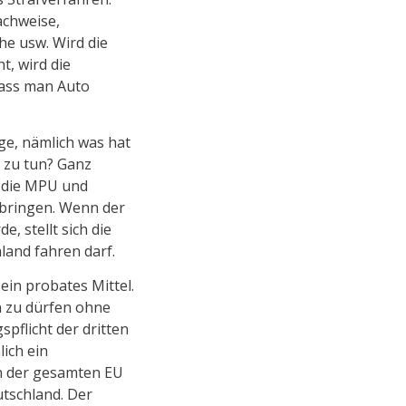
achweise,
e usw. Wird die
, wird die
dass man Auto
e, nämlich was hat
 zu tun? Ganz
n die MPU und
ibringen. Wenn der
, stellt sich die
land fahren darf.
ein probates Mittel.
n zu dürfen ohne
flicht der dritten
lich ein
n der gesamten EU
utschland. Der