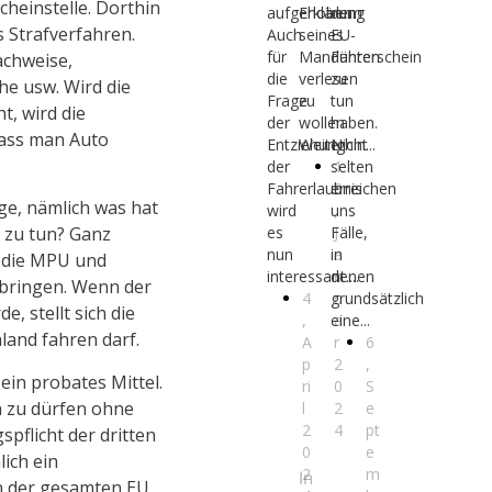
cheinstelle. Dorthin
aufgehoben.
Erklärung
dem
s Strafverfahren.
Auch
seines
EU-
für
Mandanten
Führerschein
achweise,
die
verlesen
zu
e usw. Wird die
Frage
zu
tun
, wird die
der
wollen.
haben.
dass man Auto
Entziehung
Weiterhin...
Nicht
der
selten
1
Fahrerlaubnis
erreichen
9
e, nämlich was hat
wird
uns
,
es
Fälle,
J
 zu tun? Ganz
nun
in
a
n die MPU und
interessant....
denen
n
ibringen. Wenn der
4
grundsätzlich
u
, stellt sich die
,
eine...
a
land fahren darf.
A
r
6
p
2
,
ein probates Mittel.
ri
0
S
n zu dürfen ohne
l
2
e
2
4
pt
flicht der dritten
0
e
lich ein
2
m
In
n der gesamten EU