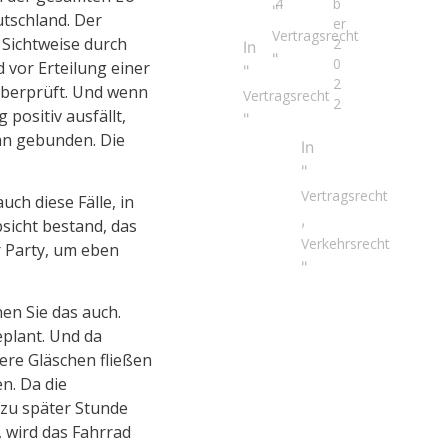
4
b
"
utschland. Der
er
Vertragsrecht
 Sichtweise durch
2
In
"
0
d vor Erteilung einer
"
2
überprüft. Und wenn
Vertragsrecht
2
positiv ausfällt,
"
an gebunden. Die
In
"
Vertragsrecht
uch diese Fälle, in
,
sicht bestand, das
Verkehrsrecht
r Party, um eben
"
en Sie das auch.
plant. Und da
ere Gläschen fließen
n. Da die
 zu später Stunde
 wird das Fahrrad