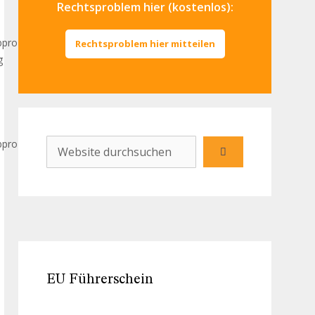
Rechtsproblem hier (kostenlos):
bprozess
Rechtsproblem hier mitteilen
g
bprozess
EU Führerschein