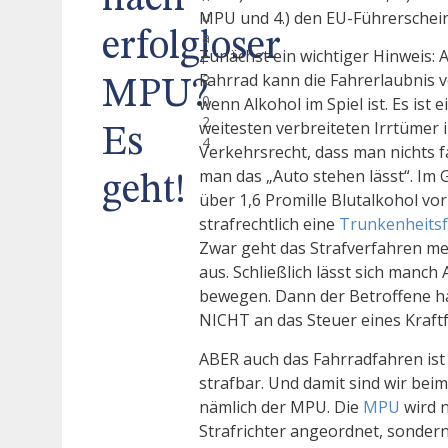
nach
MPU und 4.) den EU-Führerschein
u
erfolgloser
a
Zunächst ein wichtiger Hinweis: 
r
Fahrrad kann die Fahrerlaubnis 
2
MPU?
0
wenn Alkohol im Spiel ist. Es ist 
2
weitesten verbreiteten Irrtümer
Es
4
Verkehrsrecht, dass man nichts 
man das „Auto stehen lässt“. Im 
geht!
über 1,6 Promille Blutalkohol vo
strafrechtlich eine
Trunkenheits
Zwar geht das Strafverfahren mei
aus. Schließlich lässt sich manch
bewegen. Dann der Betroffene ha
NICHT an das Steuer eines Kraft
ABER auch das Fahrradfahren ist 
strafbar. Und damit sind wir be
nämlich der MPU. Die
MPU
wird 
Strafrichter angeordnet, sonder