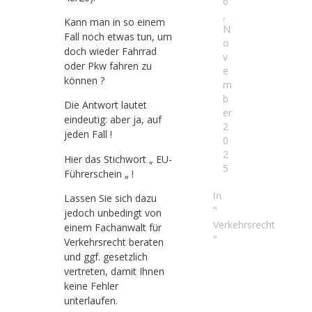
6
,
Kann man in so einem
N
Fall noch etwas tun, um
o
doch wieder Fahrrad
v
oder Pkw fahren zu
e
können ?
m
b
Die Antwort lautet
er
eindeutig: aber ja, auf
2
jeden Fall !
0
2
Hier das Stichwort „ EU-
5
Führerschein „ !
In
Lassen Sie sich dazu
"
jedoch unbedingt von
Verkehrsrecht
einem Fachanwalt für
"
Verkehrsrecht beraten
und ggf. gesetzlich
vertreten, damit Ihnen
keine Fehler
unterlaufen.