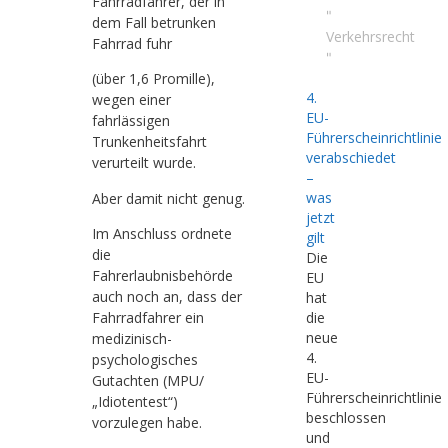
Fahrradfahrer, der in
"
dem Fall betrunken
Verkehrsrecht
Fahrrad fuhr
"
(über 1,6 Promille),
4.
wegen einer
EU-
fahrlässigen
Führerscheinrichtlinie
Trunkenheitsfahrt
verabschiedet
verurteilt wurde.
–
was
Aber damit nicht genug.
jetzt
Im Anschluss ordnete
gilt
die
Die
Fahrerlaubnisbehörde
EU
auch noch an, dass der
hat
Fahrradfahrer ein
die
neue
medizinisch-
4.
psychologisches
EU-
Gutachten (MPU/
Führerscheinrichtlinie
„Idiotentest“)
beschlossen
vorzulegen habe.
und