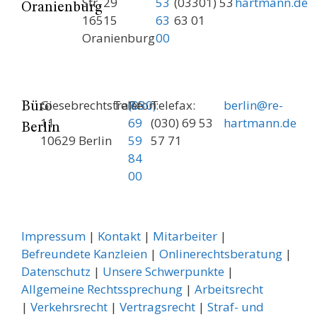
Str. 29
53
(03301) 53
hartmann.de
Oranienburg
16515
63
63 01
Oranienburg
00
Giesebrechtstraße
Telefon:
(030)
Telefax:
berlin@re-
Büro
11
69
(030) 69 53
hartmann.de
Berlin
10629 Berlin
59
57 71
84
00
Impressum
|
Kontakt
|
Mitarbeiter
|
Befreundete Kanzleien
|
Onlinerechtsberatung
|
Datenschutz
|
Unsere Schwerpunkte
|
Allgemeine Rechtssprechung
| ­
Arbeitsrecht
|
Verkehrsrecht
|
Vertragsrecht
|
Straf- und