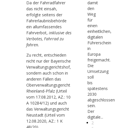
damit
Da der Fahrradfahrer
den
das nicht einsah,
Weg
erfolgte seitens der
für
Fahrerlaubnisbehörde
einen
ein allumfassendes
einheitlichen,
Fahrverbot,
inklusive des
digitalen
Verbotes, Fahrrad zu
Führerschein
fahren.
in
Europa
Zu recht, entschieden
freigemacht.
nicht nur der Bayerische
Die
Verwaltungsgerichtshof,
Umsetzung
sondern auch schon in
soll
anderen Fällen das
bis
Oberverwaltungsgericht
spätestens
Rheinland-Pfalz (Urteil
2030
vom 17.08.2012, AZ.: 10
abgeschlossen
A 10284/12) und auch
sein.
das Verwaltungsgericht
Der
Neustadt (Urteil vom
digitale...
12.08.2020, AZ.: 1 K
2
48/20).