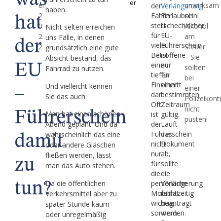
was
er
er
unwirksam
der
Verlängerung
haben.
2
Fahrerlaubnis
Ein
sein!
hat
stellt
tschechischer
0
Alkohol
Nicht selten erreichen
für
EU-
2
am
uns Fälle, in denen
der
viele
Führerschein
2
Steuer
grundsätzlich eine gute
Betroffene
ist
– Sie
Absicht bestand, das
einen
nur
EU
sollten
Fahrrad zu nutzen.
tiefen
für
bei
Einschnitt
einen
Und vielleicht kennen
einer
–
dar.
bestimmten
Sie das auch:
Polizeikontr
Oft
Zeitraum
nicht
Führerschein
Man hat einen schönen
ist
gültig.
pusten!
der
Läuft
Abend geplant. Und da
Führerschein
das
wahrscheinlich das eine
damit
nicht
Dokument
oder andere Gläschen
nur
ab,
fließen werden, lässt
zu
für
sollte
man das Auto stehen.
die
die
Da die öffentlichen
persönliche
Verlängerung
tun?
Mobilität
rechtzeitig
Verkehrsmittel aber zu
wichtig,
beantragt
später Stunde kaum
sondern
werden.
oder unregelmäßig