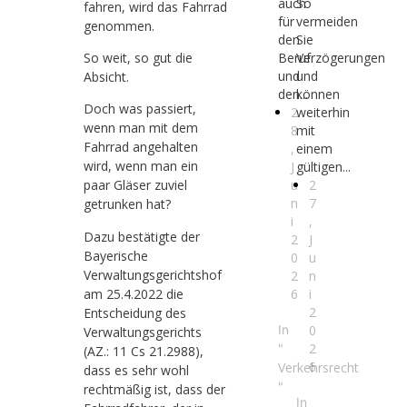
auch
So
fahren, wird das Fahrrad
für
vermeiden
genommen.
den
Sie
So weit, so gut die
Beruf
Verzögerungen
und
und
Absicht.
den...
können
Doch was passiert,
2
weiterhin
wenn man mit dem
8
mit
Fahrrad angehalten
,
einem
wird, wenn man ein
J
gültigen...
u
2
paar Gläser zuviel
n
7
getrunken hat?
i
,
Dazu bestätigte der
2
J
Bayerische
0
u
Verwaltungsgerichtshof
2
n
am 25.4.2022 die
6
i
2
Entscheidung des
In
0
Verwaltungsgerichts
2
"
(AZ.: 11 Cs 21.2988),
6
Verkehrsrecht
dass es sehr wohl
"
rechtmäßig ist, dass der
In