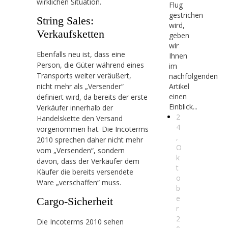
wirklichen Situation.
Flug
gestrichen
String Sales:
wird,
Verkaufsketten
geben
wir
Ebenfalls neu ist, dass eine
Ihnen
Person, die Güter während eines
im
Transports weiter veräußert,
nachfolgenden
nicht mehr als „Versender“
Artikel
einen
definiert wird, da bereits der erste
Einblick...
Verkäufer innerhalb der
2
Handelskette den Versand
4
vorgenommen hat. Die Incoterms
,
2010 sprechen daher nicht mehr
O
vom „Versenden“, sondern
k
davon, dass der Verkäufer dem
t
Käufer die bereits versendete
o
Ware „verschaffen“ muss.
b
e
Cargo-Sicherheit
r
2
Die Incoterms 2010 sehen