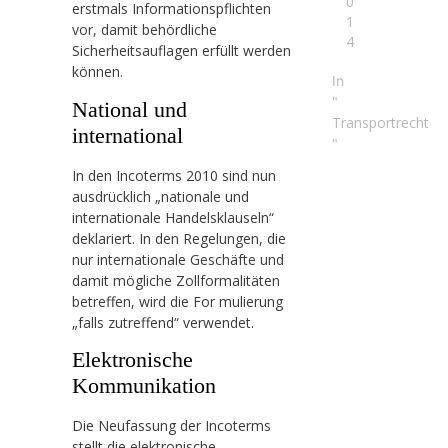
0
erstmals Informationspflichten
1
vor, damit behördliche
4
Sicherheitsauflagen erfüllt werden
können.
In
"
National und
Transportrecht
international
"
In den Incoterms 2010 sind nun
ausdrücklich „nationale und
internationale Handelsklauseln“
deklariert. In den Regelungen, die
nur internationale Geschäfte und
damit mögliche Zollformalitäten
betreffen, wird die For mulierung
„falls zutreffend“ verwendet.
Elektronische
Kommunikation
Die Neufassung der Incoterms
stellt die elektronische