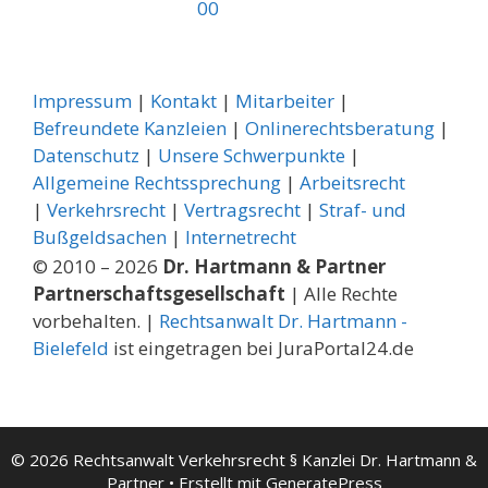
00
Impressum
|
Kontakt
|
Mitarbeiter
|
Befreundete Kanzleien
|
Onlinerechtsberatung
|
Datenschutz
|
Unsere Schwerpunkte
|
Allgemeine Rechtssprechung
| ­
Arbeitsrecht
|
Verkehrsrecht
|
Vertragsrecht
|
Straf- und
Bußgeldsachen
|
Internetrecht
© 2010 – 2026
Dr. Hartmann & Partner
Partnerschaftsgesellschaft
| Alle Rechte
vorbehalten. |
Rechtsanwalt Dr. Hartmann -
Bielefeld
ist eingetragen bei JuraPortal24.de
© 2026 Rechtsanwalt Verkehrsrecht § Kanzlei Dr. Hartmann &
Partner
• Erstellt mit
GeneratePress