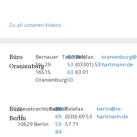
Zu all unseren Videos
Bernauer
Telefon:
(03301)
Telefax:
oranienburg@
Büro
Str. 29
53
(03301) 53
hartmann.de
Oranienburg
16515
63
63 01
Oranienburg
00
Giesebrechtstraße
Telefon:
(030)
Telefax:
berlin@re-
Büro
11
69
(030) 69 53
hartmann.de
Berlin
10629 Berlin
59
57 71
84