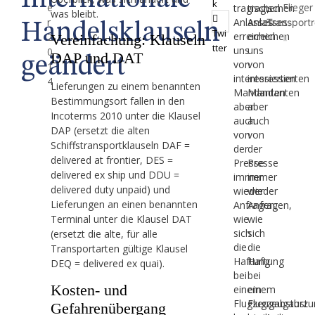
Internationale
k
e
Flieger
tragischen
tragischen
,
was bleibt.
r
Anlasses
Anlasses
…
Transportr
Handelsklauseln
Twi
erreichen
erreichen
2
Vereinfachung: Klauseln
tter
uns
uns
0
DAP und DAT
geändert
von
von
1
interessierten
interessierten
4
Lieferungen zu einem benannten
Mandanten
Mandanten
Bestimmungsort fallen in den
aber
aber
Incoterms 2010 unter die Klausel
auch
auch
DAP (ersetzt die alten
von
von
Schiffstransportklauseln DAF =
der
der
delivered at frontier, DES =
Presse
Presse
delivered ex ship und DDU =
immer
immer
delivered duty unpaid) und
wieder
wieder
Lieferungen an einen benannten
Anfragen,
Anfragen,
wie
wie
Terminal unter die Klausel DAT
sich
sich
(ersetzt die alte, für alle
die
die
Transportarten gültige Klausel
Haftung
Haftung
DEQ = delivered ex quai).
bei
bei
Kosten- und
einem
einem
Flugzeugabsturz
Flugzeugabstu
Gefahrenübergang