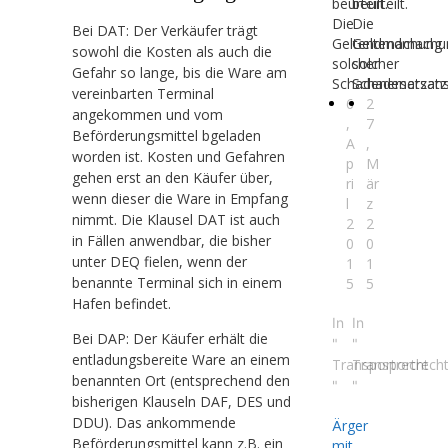
beurteilt.
beurteilt.
Die
Die
Bei DAT: Der Verkäufer trägt
Geltendmachung
Geltendmachu
sowohl die Kosten als auch die
solcher
solcher
Gefahr so lange, bis die Ware am
Schadenersatzans
Schadenersatza
vereinbarten Terminal
6
2
angekommen und vom
,
7
Beförderungsmittel bgeladen
A
,
worden ist. Kosten und Gefahren
p
M
gehen erst an den Käufer über,
ri
är
wenn dieser die Ware in Empfang
l
z
nimmt. Die Klausel DAT ist auch
2
2
in Fällen anwendbar, die bisher
0
0
unter DEQ fielen, wenn der
1
1
benannte Terminal sich in einem
5
5
Hafen befindet.
In
In
Bei DAP: Der Käufer erhält die
"
"
entladungsbereite Ware an einem
Transportrecht
Transportrech
benannten Ort (entsprechend den
"
"
bisherigen Klauseln DAF, DES und
DDU). Das ankommende
Ärger
Beförderungsmittel kann z.B. ein
mit