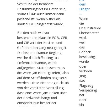
Schiff und der benannte
dem
Flieger
Bestimmungsort im Hafen sein,
…
sodass DAP auch immer dann
Wenn
passend ist, wenn bisher die
die
Klausel DES eingesetzt wurde.
Urlaubsfreude
Bei den nach wie vor
überschattet
bestehenden Klauseln FOB, CFR
wird,
weil
und CIF wird der Kosten- und
das
Gefahrenübergang neu geregelt.
Gepäck
Die bisher bekannte Reglung,
beschädigt
welche die Schiffsreling“ als
wurde
Lieferort benannte, wurde
oder
aufgegeben. Stattdessen muss
verloren
die Ware „an Bord“ geliefert, also
ging,
auf dem Schiffsboden abgesetzt
das
werden. Diese Neuerung rückt ab
Flugzeug
von der veralteten Vorstellung,
Verspätung
dass eine Ware „am Haken über
hat
der Bordwand“ hängt und
oder
entspricht nun besser der
ein