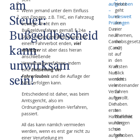
am
0
aufgehoben
Heute
2
–
geht
Wenn jemand unter dem Einfluss
2
bundesweit
es
von Drogen, z.B. THC, ein Fahrzeug
Steuer:
Prüfungen
um
bewegt, droht ihm ein
Das
vier
Bußgeldverfahren gemäß § 24a
Bußgeldbescheid
neue
Themen,
StVG. Dieses Verfahren kann mit
Cannabisgeset
die
einem Fahrverbot enden,
viel
(CanG)
nur
kann
wichtiger
ist aber dass hieran
ist
auf
anschließende
in
den
Verwaltungsverfahren, indem
unwirksam
Kraft.
ersten
eine
Entziehung der
Nun
Blick
Fahrerlaubnis
und die Auflage der
sein!
werden
nichts
MPU erfolgen kann.
viele
miteinander
Verfahren
zu
Entscheidend ist daher, was beim
aufgerollt.
tun
Amtsgericht, also im
Die
haben.
Ordnungswidrigkeiten-Verfahren,
ersten
In
passiert.
Haftbefehle
Wahrheit
wurden
hängen
All das kann nämlich vermieden
schon
sie
werden, wenn es erst gar nicht zu
aufgehoben.
sehr
einer Verurteilung im