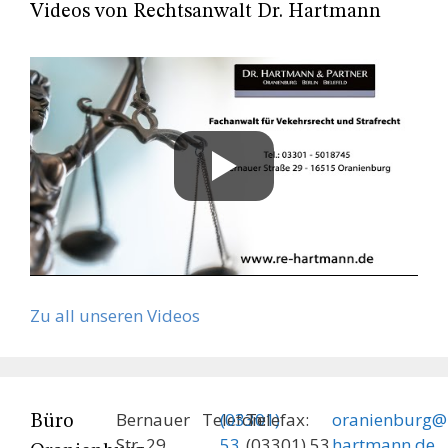
Videos von Rechtsanwalt Dr. Hartmann
Zu all unseren Videos
Bernauer
Telefon:
(03301)
Telefax:
oranienburg@
Büro
Str. 29
53
(03301) 53
hartmann.de