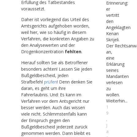
Erfüllung des Tatbestandes
Erinnerung:
voraussetzt.
er
vertritt
Daher ist vorliegend das Urteil des
den
Amtsgerichts aufgehoben worden,
Angeklagten
weil hier, wie so häufig in diesem
Kenan
Verfahren, die konkreten Angaben zu
Skrijeli.
den Analysewerten und der
Der Rechtsanwa
Drogenkonzentration
fehlten
.
an,
eine
Hierauf sollten Sie als Betroffener
Erklärung
besonders achten! Lassen Sie jeden
seines
Bußgeldbescheid, jeden
Mandanten
Strafbefehl
prüfen
! Denn denken Sie
verlesen
daran, es geht um ihre
zu
Fahrerlaubnis. Und: Es kann im
wollen.
Weiterhin...
Verfahren vor dem Antsgericht nur
1
besser werden. Auch das wissen
9
viele nicht. Schlimmstenfalls kann
,
der Einspruch gegen den
J
Bußgeldbescheid jederzeit zurück
a
genommen werden. Dann bleibt es