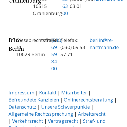
Oranienburg
16515
63
63 01
Oranienburg
00
Giesebrechtstraße
Telefon:
(030)
Telefax:
berlin@re-
Büro
11
69
(030) 69 53
hartmann.de
Berlin
10629 Berlin
59
57 71
84
00
Impressum
|
Kontakt
|
Mitarbeiter
|
Befreundete Kanzleien
|
Onlinerechtsberatung
|
Datenschutz
|
Unsere Schwerpunkte
|
Allgemeine Rechtssprechung
| ­
Arbeitsrecht
|
Verkehrsrecht
|
Vertragsrecht
|
Straf- und