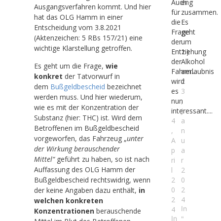
Auch
eng
Ausgangsverfahren kommt. Und hier
für
zusammen.
hat das OLG Hamm in einer
die
Es
Entscheidung vom 3.8.2021
Frage
geht
(Aktenzeichen: 5 RBs 157/21) eine
der
um
wichtige Klarstellung getroffen.
Entziehung
1.)
der
Alkohol
Es geht um die Frage,
wie
Fahrerlaubnis
am...
konkret
der Tatvorwurf in
wird
2
dem
Bußgeldbescheid
bezeichnet
es
3
werden muss. Und hier wiederum,
nun
,
wie es mit der Konzentration der
interessant....
J
Substanz (hier: THC) ist. Wird dem
4
a
Betroffenen im Bußgeldbescheid
,
n
vorgeworfen, das Fahrzeug „
unter
A
u
der Wirkung berauschender
p
a
Mittel“
geführt zu haben, so ist nach
ri
r
Auffassung des OLG Hamm der
l
2
Bußgeldbescheid rechtswidrig, wenn
2
0
0
2
der keine Angaben dazu enthält,
in
2
4
welchen konkreten
In
4
Konzentrationen
berauschende
In
"