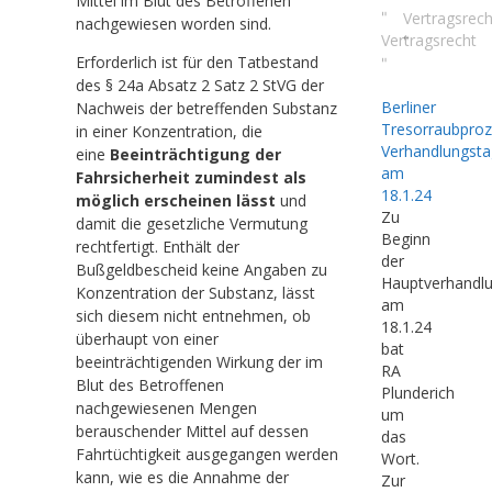
Mittel im Blut des Betroffenen
"
Vertragsrech
nachgewiesen worden sind.
Vertragsrecht
"
Erforderlich ist für den Tatbestand
"
des § 24a Absatz 2 Satz 2 StVG der
Berliner
Nachweis der betreffenden Substanz
Tresorraubproz
in einer Konzentration, die
Verhandlungsta
eine
Beeinträchtigung der
am
Fahrsicherheit zumindest als
18.1.24
möglich erscheinen lässt
und
Zu
damit die gesetzliche Vermutung
Beginn
rechtfertigt. Enthält der
der
Bußgeldbescheid keine Angaben zu
Hauptverhandl
Konzentration der Substanz, lässt
am
sich diesem nicht entnehmen, ob
18.1.24
überhaupt von einer
bat
beeinträchtigenden Wirkung der im
RA
Blut des Betroffenen
Plunderich
nachgewiesenen Mengen
um
berauschender Mittel auf dessen
das
Fahrtüchtigkeit ausgegangen werden
Wort.
kann, wie es die Annahme der
Zur