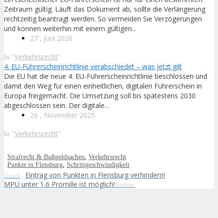
Zeitraum gültig. Läuft das Dokument ab, sollte die Verlängerung
rechtzeitig beantragt werden. So vermeiden Sie Verzögerungen
und können weiterhin mit einem gültigen...
27 , Juni 2026
Verkehrsrecht
In "
"
4. EU-Führerscheinrichtlinie verabschiedet – was jetzt gilt
Die EU hat die neue 4. EU-Führerscheinrichtlinie beschlossen und
damit den Weg für einen einheitlichen, digitalen Führerschein in
Europa freigemacht. Die Umsetzung soll bis spätestens 2030
abgeschlossen sein. Der digitale...
26 , November 2025
Verkehrsrecht
In "
"
Strafrecht & Bußgeldsachen
,
Verkehrsrecht
Punkte in Flensburg
,
Schrittgeschwindigkeit
Eintrag von Punkten in Flensburg verhindern!
Zurück
MPU unter 1,6 Promille ist möglich!
Nächster