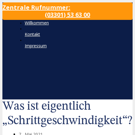
Zum
Zentrale Rufnummer:
Inhalt
(03301) 53 63 00
wechseln
Willkommen
Kontakt
Impressum
Was ist eigentlich
„Schrittgeschwindigkeit“?
7 , Mai 2021