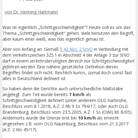
von Dr. Henning Hartmann
Was ist eigentlich „Schrittgeschwindigkeit“? Heute soll es um das
Thema „Schrittgeschwindigkeit“ gehen. Viele benutzen den Begriff,
aber kaum einer weiß, was das eigentlich genau ist.
Aber von Anfang an. Gemäß
§ 42 Abs. 2 StVO
in Verbindung mit
dem Verkehrszeichen 325.1 in Abschnitt 4 der Anlage 3 zur StVO
darf in einem
verkehrsberuhigten Bereich nur Schrittgeschwindigkeit
gefahren werden
. Eine nähere gesetzliche Definition dieses
Begriffes findet sich nicht. Reichlich kurios, zumal doch sonst fast
alles in Deutschland definiert ist.
So haben denn die Gerichte auch unterschiedliche Maßstäbe
angelegt. Zum Teil wurde bereits
7 km/h
als
Schrittgeschwindigkeit definiert (unter anderem OLG Karlsruhe,
Beschluss vom 8.1.2018, A.Z. 2 Rb 9 Ss 794/17, oder auch OLG
Brandenburg, Beschluss vom 23.5.2005, A.Z. 1 Ss (OWi) 86 B/05).
Andernorts wurde die Grenze erst bei
10 km/h
als erreicht
angesehen z.B. vom OLG Naumburg, Beschluss vom 21.3.2017
(A.Z. 2 Ws 45/17).