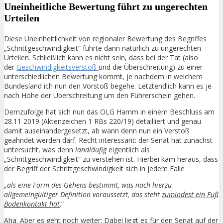
Uneinheitliche Bewertung führt zu ungerechten
Urteilen
Diese Uneinheitlichkeit von regionaler Bewertung des Begriffes
„Schrittgeschwindigkeit“ führte dann natürlich zu ungerechten
Urteilen. Schließlich kann es nicht sein, dass bei der Tat (also
der
Geschwindigkeitsverstoß
und die Überschreitung) zu einer
unterschiedlichen Bewertung kommt, je nachdem in welchem
Bundesland ich nun den Vorstoß begehe. Letztendlich kann es je
nach Höhe der Überschreitung um den Führerschein gehen.
Demzufolge hat sich nun das OLG Hamm in einem Beschluss am
28.11 2019 (Aktenzeichen 1 RBs 220/19) detailliert und genau
damit auseinandergesetzt, ab wann denn nun ein Verstoß
geahndet werden darf. Recht interessant: der Senat hat zunächst
untersucht, was denn
landläufig
eigentlich als
„Schrittgeschwindigkeit“ zu verstehen ist. Hierbei kam heraus, dass
der Begriff der Schrittgeschwindigkeit sich in jedem Falle
„als eine Form des Gehens bestimmt, was nach hierzu
allgemeingültiger Definition voraussetzt, das steht
zumindest ein Fuß
Bodenkontakt hat
.“
Aha. Aber es geht noch weiter: Dabei liegt es für den Senat auf der