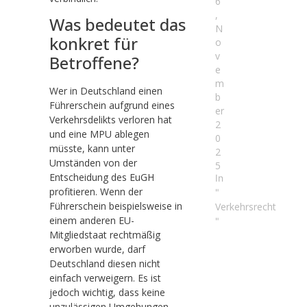
6
,
Was bedeutet das
N
konkret für
o
v
Betroffene?
e
m
Wer in Deutschland einen
b
Führerschein aufgrund eines
er
Verkehrsdelikts verloren hat
2
und eine MPU ablegen
0
müsste, kann unter
2
Umständen von der
5
Entscheidung des EuGH
In
profitieren. Wenn der
"
Führerschein beispielsweise in
Verkehrsrecht
einem anderen EU-
"
Mitgliedstaat rechtmäßig
erworben wurde, darf
Deutschland diesen nicht
einfach verweigern. Es ist
jedoch wichtig, dass keine
unzulässigen Umgehungen