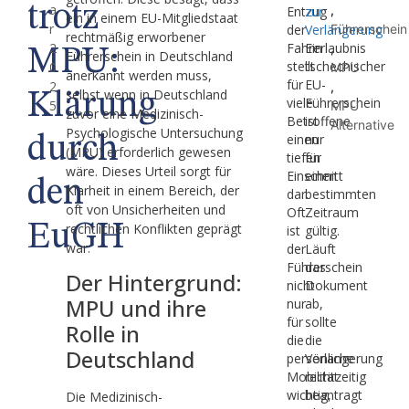
trotz
a
,
Entzug
zur
ein in einem EU-Mitgliedstaat
r
der
Verlängerung
Führerschein
rechtmäßig erworbener
2
Fahrerlaubnis
Ein
,
MPU:
Führerschein in Deutschland
stellt
tschechischer
0
MPU
anerkannt werden muss,
für
EU-
2
,
selbst wenn in Deutschland
Klärung
viele
Führerschein
5
MPU
zuvor eine Medizinisch-
Betroffene
ist
Alternative
Psychologische Untersuchung
einen
nur
durch
(MPU) erforderlich gewesen
tiefen
für
wäre. Dieses Urteil sorgt für
Einschnitt
einen
den
Klarheit in einem Bereich, der
dar.
bestimmten
oft von Unsicherheiten und
Oft
Zeitraum
EuGH
rechtlichen Konflikten geprägt
ist
gültig.
war.
der
Läuft
Führerschein
das
Der Hintergrund:
nicht
Dokument
MPU und ihre
nur
ab,
für
sollte
Rolle in
die
die
Deutschland
persönliche
Verlängerung
Mobilität
rechtzeitig
wichtig,
beantragt
Die Medizinisch-