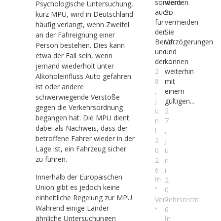
sondern
werden.
Psychologische Untersuchung,
auch
So
kurz MPU, wird in Deutschland
für
vermeiden
häufig verlangt, wenn Zweifel
den
Sie
an der Fahreignung einer
Beruf
Verzögerungen
Person bestehen. Dies kann
und
und
etwa der Fall sein, wenn
den...
können
jemand wiederholt unter
2
weiterhin
Alkoholeinfluss Auto gefahren
8
mit
ist oder andere
,
einem
schwerwiegende Verstöße
J
gültigen...
gegen die Verkehrsordnung
u
2
begangen hat. Die MPU dient
n
7
dabei als Nachweis, dass der
i
,
betroffene Fahrer wieder in der
2
J
Lage ist, ein Fahrzeug sicher
0
u
zu führen.
2
n
6
i
Innerhalb der Europäischen
In
2
Union gibt es jedoch keine
"
0
einheitliche Regelung zur MPU.
Verkehrsrecht
2
Während einige Länder
6
"
ähnliche Untersuchungen
In