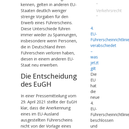
kennen, gelten in anderen EU-
"
Staaten deutlich weniger
Verkehrsrecht
strenge Vorgaben für den
"
Erwerb eines Führerscheins.
4.
Diese Unterschiede führen
EU-
immer wieder zu Spannungen,
Führerscheinrichtlini
insbesondere wenn Personen,
verabschiedet
die in Deutschland ihren
–
Führerschein verloren haben,
was
diesen in einem anderen EU-
jetzt
Staat neu erwerben.
gilt
Die Entscheidung
Die
EU
des EuGH
hat
die
In einer Pressemitteilung vom
neue
29. April 2021 stellte der EuGH
4.
klar, dass die Anerkennung
EU-
eines im EU-Ausland
Führerscheinrichtlini
ausgestellten Führerscheins
beschlossen
und
nicht von der Vorlage eines