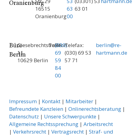
Str. 29
53
(03301) 53
hartmann.de
Oranienburg
16515
63
63 01
Oranienburg
00
Giesebrechtstraße
Telefon:
(030)
Telefax:
berlin@re-
Büro
11
69
(030) 69 53
hartmann.de
Berlin
10629 Berlin
59
57 71
84
00
Impressum
|
Kontakt
|
Mitarbeiter
|
Befreundete Kanzleien
|
Onlinerechtsberatung
|
Datenschutz
|
Unsere Schwerpunkte
|
Allgemeine Rechtssprechung
| ­
Arbeitsrecht
|
Verkehrsrecht
|
Vertragsrecht
|
Straf- und