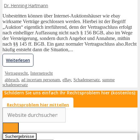
Dr. Henning Hartmann
Unbestritten können über Internet-Auktionshäuser wie ebay
wirksame Verträge geschlossen werden. Hierbei ist der Begriff
„Auktion“ eigentlich irreführend, denn der Vertragsschluss erfolgt
nach einhelliger Auffassung nicht nach § 156 BGB, also im Wege
der Versteigerung, sondern durch Angebot und Annahme, mithin
nach §§ 145 ff. BGB. Ein ganz normaler Vertragsschluss also.Recht
häufig entsteht dann die Situation,...
Weiterlesen
Vertragsrecht
,
Internetrecht
abbruch
,
ad incertam personam
,
eBay
,
Schadensersatz
,
summe
schadensersatz
Schildern Sie uns einfach Ihr Rechtsproblem hier (kostenlos):
Rechtsproblem hier mitteilen
Search
...
Suchergebnisse