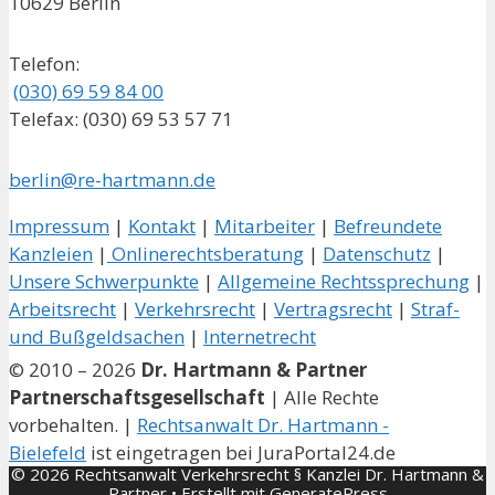
10629 Berlin
Telefon:
(030) 69 59 84 00
Telefax: (030) 69 53 57 71
berlin@re-hartmann.de
Impressum
|
Kontakt
|
Mitarbeiter
|
Befreundete
Kanzleien
|
Onlinerechtsberatung
|
Datenschutz
|
Unsere Schwerpunkte
|
Allgemeine Rechtssprechung
|
Arbeitsrecht
|
Verkehrsrecht
|
Vertragsrecht
|
Straf-
und Bußgeldsachen
|
Internetrecht
© 2010 – 2026
Dr. Hartmann & Partner
Partnerschaftsgesellschaft
| Alle Rechte
vorbehalten. |
Rechtsanwalt Dr. Hartmann -
Bielefeld
ist eingetragen bei JuraPortal24.de
© 2026 Rechtsanwalt Verkehrsrecht § Kanzlei Dr. Hartmann &
Partner
• Erstellt mit
GeneratePress