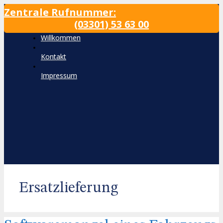
Zum
Zentrale Rufnummer:
Inhalt
(03301) 53 63 00
wechseln
Willkommen
Kontakt
Impressum
Ersatzlieferung