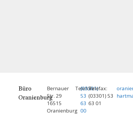
Bernauer
Telefon:
(03301)
Telefax:
orani
Büro
Str. 29
53
(03301) 53
hartm
Oranienburg
16515
63
63 01
Oranienburg
00