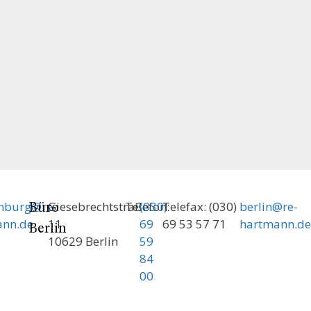
enburg@re-
Giesebrechtstraße
Telefon:
(030)
Telefax: (030)
berlin@re-
Büro
ann.de
11
69
69 53 57 71
hartmann.de
Berlin
10629 Berlin
59
84
00