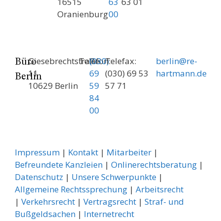
16515
63
63 01
Oranienburg
00
Giesebrechtstraße
Telefon:
(030)
Telefax:
berlin@re-
Büro
11
69
(030) 69 53
hartmann.de
Berlin
10629 Berlin
59
57 71
84
00
Impressum
|
Kontakt
|
Mitarbeiter
|
Befreundete Kanzleien
|
Onlinerechtsberatung
|
Datenschutz
|
Unsere Schwerpunkte
|
Allgemeine Rechtssprechung
| ­
Arbeitsrecht
|
Verkehrsrecht
|
Vertragsrecht
|
Straf- und
Bußgeldsachen
|
Internetrecht