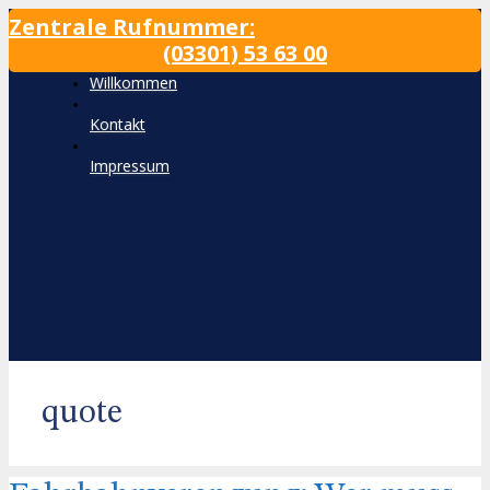
Zum
Zentrale Rufnummer:
Inhalt
(03301) 53 63 00
wechseln
Willkommen
Kontakt
Impressum
quote