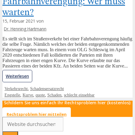
Fahrbahnverengung: Wer muss
warten?
15, Februar 2021 von
Dr. Henning Hartmann
Es stellt sich im Straßenverkehr bei einer Fahrbahnverengung häufig
die selbe Frage. Nämlich welches der beiden entgegenkommenden
Fahrzeuge warten muss. In einem vom OLG Schleswig im April
2020 entschiedenen Fall kollidierten die Parteien mit ihren
Fahrzeugen in einer engen Kurve. Die Kurve erlaubte nur das
Passieren eines der beiden Kfz. An beiden Seiten war die Kurve...
Weiterlesen
Verkehrsrecht
,
Schadensersatzrecht
Engstelle
,
Kurve
,
quote
,
Schaden
,
schlecht einsehbar
Schildern Sie uns einfach Ihr Rechtsproblem hier (kostenlos):
Rechtsproblem hier mitteilen
Search
...