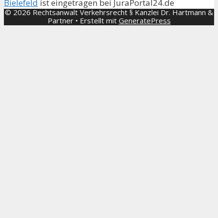
Bielefeld
ist eingetragen bei JuraPortal24.de
© 2026 Rechtsanwalt Verkehrsrecht § Kanzlei Dr. Hartmann &
Partner
• Erstellt mit
GeneratePress