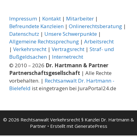
Impressum
|
Kontakt
|
Mitarbeiter
|
Befreundete Kanzleien
|
Onlinerechtsberatung
|
Datenschutz
|
Unsere Schwerpunkte
|
Allgemeine Rechtssprechung
| ­
Arbeitsrecht
|
Verkehrsrecht
|
Vertragsrecht
|
Straf- und
Bußgeldsachen
|
Internetrecht
© 2010 – 2026
Dr. Hartmann & Partner
Partnerschaftsgesellschaft
| Alle Rechte
vorbehalten. |
Rechtsanwalt Dr. Hartmann -
Bielefeld
ist eingetragen bei JuraPortal24.de
© 2026 Rechtsanwalt Verkehrsrecht § Kanzlei Dr. Hartmann &
Partner
• Erstellt mit
GeneratePress