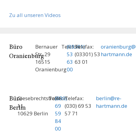
Zu all unseren Videos
Bernauer
Telefon:
(03301)
Telefax:
oranienburg@
Büro
Str. 29
53
(03301) 53
hartmann.de
Oranienburg
16515
63
63 01
Oranienburg
00
Giesebrechtstraße
Telefon:
(030)
Telefax:
berlin@re-
Büro
11
69
(030) 69 53
hartmann.de
Berlin
10629 Berlin
59
57 71
84
00