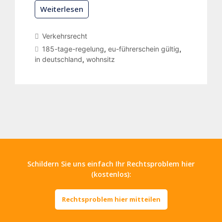
Weiterlesen
Verkehrsrecht
185-tage-regelung
,
eu-führerschein gültig
,
in deutschland
,
wohnsitz
Schildern Sie uns einfach Ihr Rechtsproblem hier
(kostenlos):
Rechtsproblem hier mitteilen