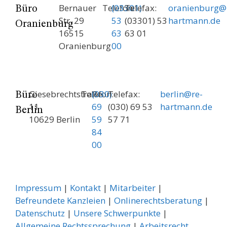
Bernauer
Telefon:
(03301)
Telefax:
oranienburg@
Büro
Str. 29
53
(03301) 53
hartmann.de
Oranienburg
16515
63
63 01
Oranienburg
00
Giesebrechtstraße
Telefon:
(030)
Telefax:
berlin@re-
Büro
11
69
(030) 69 53
hartmann.de
Berlin
10629 Berlin
59
57 71
84
00
Impressum
|
Kontakt
|
Mitarbeiter
|
Befreundete Kanzleien
|
Onlinerechtsberatung
|
Datenschutz
|
Unsere Schwerpunkte
|
Allgemeine Rechtssprechung
| ­
Arbeitsrecht