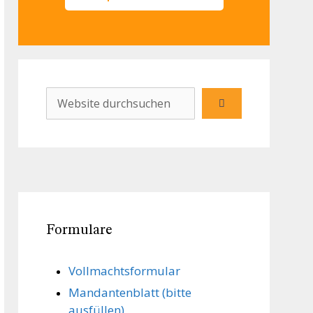
Formulare
Vollmachts­formular
Mandanten­blatt (bitte
ausfüllen)