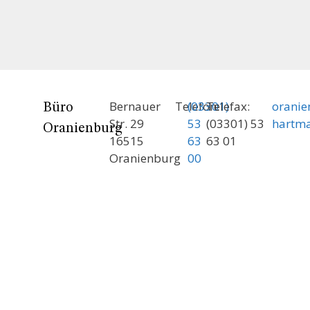
Bernauer
Telefon:
(03301)
Telefax:
orani
Büro
Str. 29
53
(03301) 53
hartm
Oranienburg
16515
63
63 01
Oranienburg
00