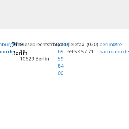
enburg@re-
Giesebrechtstraße
Telefon:
(030)
Telefax: (030)
berlin@re-
Büro
ann.de
11
69
69 53 57 71
hartmann.de
Berlin
10629 Berlin
59
84
00