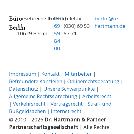
Giesebrechtstraße
Telefon:
(030)
Telefax:
berlin@re-
Büro
11
69
(030) 69 53
hartmann.de
Berlin
10629 Berlin
59
57 71
84
00
Impressum
|
Kontakt
|
Mitarbeiter
|
Befreundete Kanzleien
|
Onlinerechtsberatung
|
Datenschutz
|
Unsere Schwerpunkte
|
Allgemeine Rechtssprechung
| ­
Arbeitsrecht
|
Verkehrsrecht
|
Vertragsrecht
|
Straf- und
Bußgeldsachen
|
Internetrecht
© 2010 – 2026
Dr. Hartmann & Partner
Partnerschaftsgesellschaft
| Alle Rechte