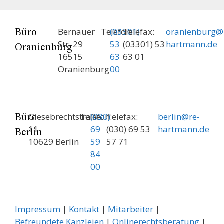
Bernauer
Telefon:
(03301)
Telefax:
oranienburg@
Büro
Str. 29
53
(03301) 53
hartmann.de
Oranienburg
16515
63
63 01
Oranienburg
00
Giesebrechtstraße
Telefon:
(030)
Telefax:
berlin@re-
Büro
11
69
(030) 69 53
hartmann.de
Berlin
10629 Berlin
59
57 71
84
00
Impressum
|
Kontakt
|
Mitarbeiter
|
Befreundete Kanzleien
|
Onlinerechtsberatung
|