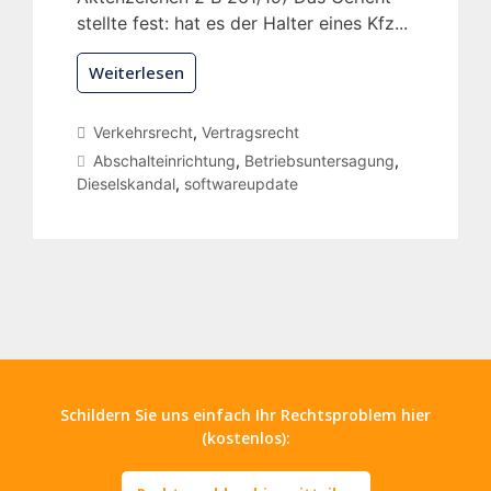
stellte fest: hat es der Halter eines Kfz...
Weiterlesen
Verkehrsrecht
,
Vertragsrecht
Abschalteinrichtung
,
Betriebsuntersagung
,
Dieselskandal
,
softwareupdate
Schildern Sie uns einfach Ihr Rechtsproblem hier
(kostenlos):