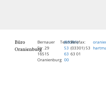
Bernauer
Telefon:
(03301)
Telefax:
orani
Büro
Str. 29
53
(03301) 53
hartm
Oranienburg
16515
63
63 01
Oranienburg
00