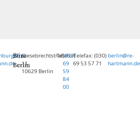
enburg@re-
Giesebrechtstraße
Telefon:
(030)
Telefax: (030)
berlin@re-
Büro
ann.de
11
69
69 53 57 71
hartmann.de
Berlin
10629 Berlin
59
84
00