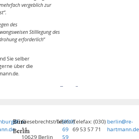
 mehrfach vergeblich zur
t“.
gen des
zwangsweisen Stilllegung des
rohung erforderlich
“
d Sie selber
gerne über die
mann.de.
enburg@re-
Giesebrechtstraße
Telefon:
(030)
Telefax: (030)
berlin@re-
Büro
ann.de
11
69
69 53 57 71
hartmann.de
Berlin
10629 Berlin
59