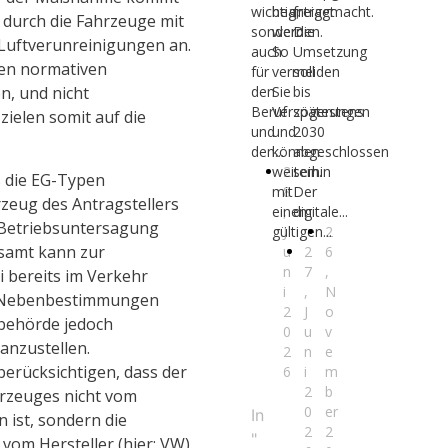
wichtig,
beantragt
freigemacht.
 durch die Fahrzeuge mit
sondern
werden.
Die
Luftverunreinigungen an.
auch
So
Umsetzung
den normativen
für
vermeiden
soll
den
Sie
bis
, und nicht
Beruf
Verzögerungen
spätestens
elen somit auf die
und
und
2030
den...
können
abgeschlossen
weiterhin
2
sein.
ss die EG-Typen
mit
8
Der
zeug des Antragstellers
einem
,
digitale...
n Betriebsuntersagung
gültigen...
J
2
samt kann zur
u
2
6
n
7
,
 bereits im Verkehr
i
,
N
ch Nebenbestimmungen
2
J
o
sbehörde jedoch
0
u
v
anzustellen.
2
n
e
 berücksichtigen, dass der
6
i
m
2
b
rzeuges nicht vom
0
er
In
 ist, sondern die
2
2
"
 vom Hersteller (hier: VW)