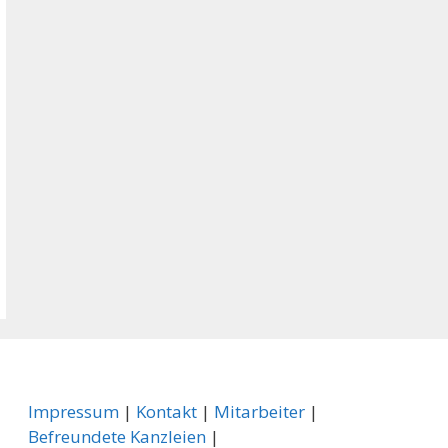
Impressum
|
Kontakt
|
Mitarbeiter
|
Befreundete Kanzleien
|