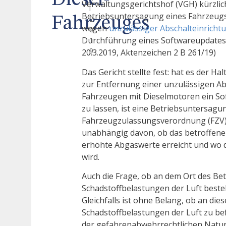
Diesel-
Verwaltungsgerichtshof (VGH) kürzlic
i
Betriebsuntersagung eines Fahrzeugs
Fahrzeuges
2
wegen
unzulässiger Abschalteinricht
0
Durchführung eines Softwareupdates 
1
9
20.3.2019, Aktenzeichen 2 B 261/19)
Das Gericht stellte fest: hat es der Ha
zur Entfernung einer unzulässigen Ab
Fahrzeugen mit Dieselmotoren ein S
zu lassen, ist eine Betriebsuntersagu
Fahrzeugzulassungsverordnung (FZV) 
unabhängig davon, ob das betroffene 
erhöhte Abgaswerte erreicht und wo 
wird.
Auch die Frage, ob an dem Ort des Be
Schadstoffbelastungen der Luft bestehe
Gleichfalls ist ohne Belang, ob an di
Schadstoffbelastungen der Luft zu be
der gefahrenabwehrrechtlichen Nat