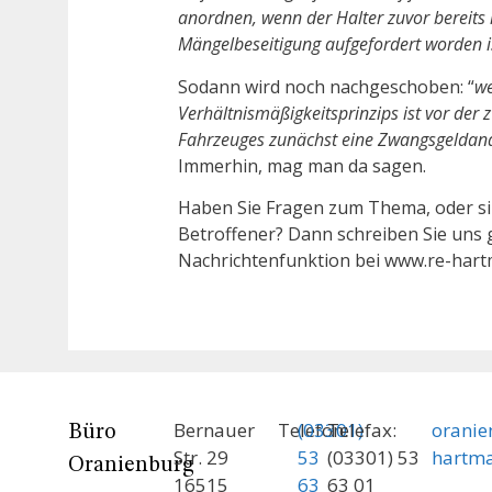
anordnen, wenn der Halter zuvor bereits
Mängelbeseitigung aufgefordert worden is
Sodann wird noch nachgeschoben: “
we
Verhältnismäßigkeitsprinzips ist vor der 
Fahrzeuges zunächst eine Zwangsgeldand
Immerhin, mag man da sagen.
Haben Sie Fragen zum Thema, oder sin
Betroffener? Dann schreiben Sie uns 
Nachrichtenfunktion bei www.re-hart
Bernauer
Telefon:
(03301)
Telefax:
orani
Büro
Str. 29
53
(03301) 53
hartm
Oranienburg
16515
63
63 01