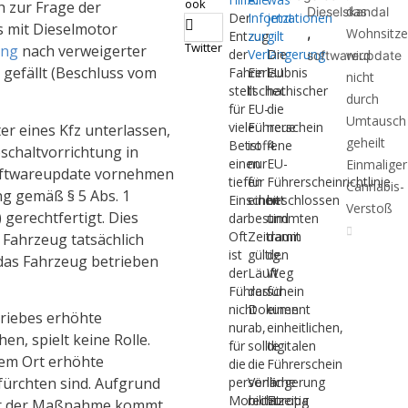
ook
h zur Frage der
das
Dieselskandal
Der
Informationen
jetzt
 mit Dieselmotor
,
Wohnsitze
Entzug
zur
gilt
Twitter
ung
nach verweigerter
der
Verlängerung
Die
wird
softwareupdate
gefällt (Beschluss vom
Fahrerlaubnis
Ein
EU
nicht
stellt
tschechischer
hat
durch
für
EU-
die
Umtausch
viele
Führerschein
neue
lter eines Kfz unterlassen,
geheilt
Betroffene
ist
4.
schaltvorrichtung in
einen
nur
EU-
Einmaliger
oftwareupdate vornehmen
tiefen
für
Führerscheinrichtlinie
Cannabis-
ng gemäß § 5 Abs. 1
Einschnitt
einen
beschlossen
Verstoß
gerechtfertigt. Dies
dar.
bestimmten
und
Oft
Zeitraum
damit
Fahrzeug tatsächlich
ist
gültig.
den
das Fahrzeug betrieben
der
Läuft
Weg
Führerschein
das
für
nicht
Dokument
einen
triebes erhöhte
nur
ab,
einheitlichen,
n, spielt keine Rolle.
für
sollte
digitalen
esem Ort erhöhte
die
die
Führerschein
persönliche
Verlängerung
in
fürchten sind. Aufgrund
Mobilität
rechtzeitig
Europa
ur der Maßnahme kommt