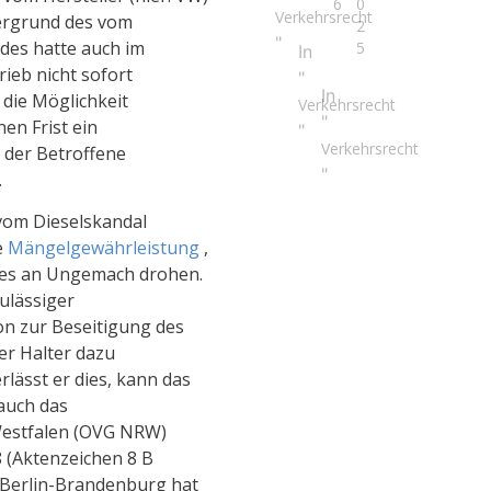
6
0
Verkehrsrecht
ergrund des vom
2
"
des hatte auch im
5
In
rieb nicht sofort
"
In
 die Möglichkeit
Verkehrsrecht
"
en Frist ein
"
Verkehrsrecht
 der Betroffene
"
.
vom Dieselskandal
e
Mängelgewährleistung
,
niges an Ungemach drohen.
ulässiger
on zur Beseitigung des
er Halter dazu
rlässt er dies, kann das
 auch das
Westfalen (OVG NRW)
8 (Aktenzeichen 8 B
 Berlin-Brandenburg hat