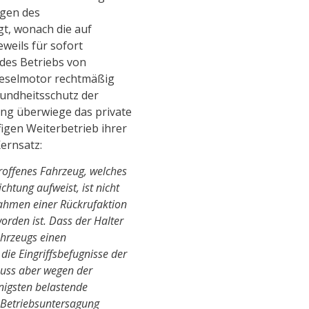
ngen des
t, wonach die auf
weils für sofort
des Betriebs von
ieselmotor rechtmäßig
sundheitsschutz der
ng überwiege das private
figen Weiterbetrieb ihrer
ernsatz:
roffenes Fahrzeug, welches
chtung aufweist, ist nicht
Rahmen einer Rückrufaktion
rden ist. Dass der Halter
ahrzeugs einen
t die Eingriffsbefugnisse der
uss aber wegen der
igsten belastende
 Betriebsuntersagung