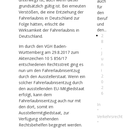
auch
grundsätzlich gültig ist. Bei erneuten
für
Verstößen, die eine Entziehung der
den
Fahrerlaubnis in Deutschland zur
Beruf
Folge hätten, erlischt die
und
den...
Wirksamkeit der Fahrerlaubnis in
2
Deutschland.
8
Im durch den VGH Baden-
,
Württemberg am 29.8.2017 zum
J
Aktenzeichen 10 S 856/17
u
n
entschiedenen Rechtsstreit ging es
i
nun um den Fahrerlaubnisentzug
2
durch den Ausstellerstaat. Wenn ein
0
solcher Fahrerlaubnisentzug durch
2
den ausstellenden EU-Mitgliedstaat
6
erfolgt, kann dem
Fahrerlaubnisentzug auch nur mit
In
den dort, somit im
"
Ausstellermitgliedstaat, zur
Verkehrsrecht
Verfügung stehenden
"
Rechtsbehelfen begegnet werden.