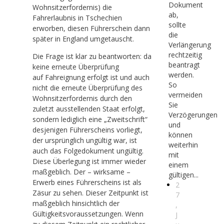
Dokument
Wohnsitzerfordernis) die
ab,
Fahrerlaubnis in Tschechien
sollte
erworben, diesen Führerschein dann
die
später in England umgetauscht.
Verlängerung
rechtzeitig
Die Frage ist klar zu beantworten: da
beantragt
keine erneute Überprüfung
werden.
auf Fahreignung erfolgt ist und auch
So
nicht die erneute Überprüfung des
vermeiden
Wohnsitzerfordernis durch den
Sie
zuletzt ausstellenden Staat erfolgt,
Verzögerungen
sondern lediglich eine „Zweitschrift“
und
desjenigen Führerscheins vorliegt,
können
der ursprünglich ungültig war, ist
weiterhin
auch das Folgedokument ungültig.
mit
Diese Überlegung ist immer wieder
einem
maßgeblich. Der – wirksame –
gültigen...
Erwerb eines Führerscheins ist als
2
Zäsur zu sehen. Dieser Zeitpunkt ist
7
maßgeblich hinsichtlich der
,
Gültigkeitsvoraussetzungen. Wenn
J