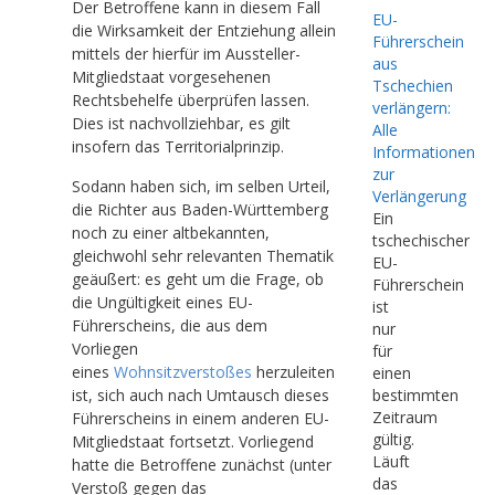
Der Betroffene kann in diesem Fall
EU-
die Wirksamkeit der Entziehung allein
Führerschein
mittels der hierfür im Aussteller-
aus
Mitgliedstaat vorgesehenen
Tschechien
Rechtsbehelfe überprüfen lassen.
verlängern:
Dies ist nachvollziehbar, es gilt
Alle
insofern das Territorialprinzip.
Informationen
zur
Sodann haben sich, im selben Urteil,
Verlängerung
die Richter aus Baden-Württemberg
Ein
noch zu einer altbekannten,
tschechischer
gleichwohl sehr relevanten Thematik
EU-
geäußert: es geht um die Frage, ob
Führerschein
die Ungültigkeit eines EU-
ist
Führerscheins, die aus dem
nur
Vorliegen
für
eines
Wohnsitzverstoßes
herzuleiten
einen
ist, sich auch nach Umtausch dieses
bestimmten
Zeitraum
Führerscheins in einem anderen EU-
gültig.
Mitgliedstaat fortsetzt. Vorliegend
Läuft
hatte die Betroffene zunächst (unter
das
Verstoß gegen das