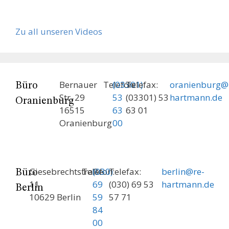
Zu all unseren Videos
Bernauer
Telefon:
(03301)
Telefax:
oranienburg@
Büro
Str. 29
53
(03301) 53
hartmann.de
Oranienburg
16515
63
63 01
Oranienburg
00
Giesebrechtstraße
Telefon:
(030)
Telefax:
berlin@re-
Büro
11
69
(030) 69 53
hartmann.de
Berlin
10629 Berlin
59
57 71
84
00