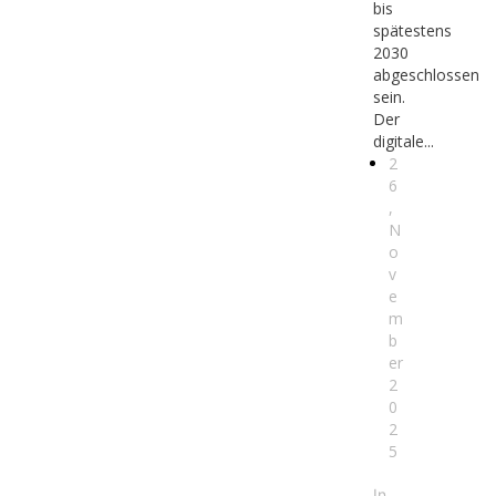
bis
spätestens
2030
abgeschlossen
sein.
Der
digitale...
2
6
,
N
o
v
e
m
b
er
2
0
2
5
In