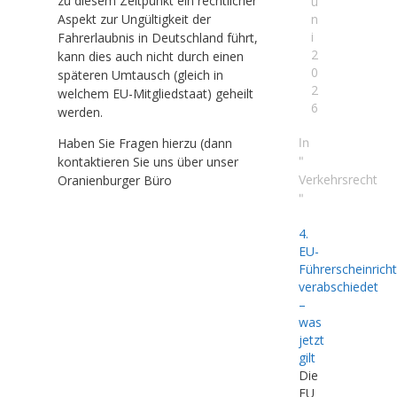
zu diesem Zeitpunkt ein rechtlicher
u
Aspekt zur Ungültigkeit der
n
i
Fahrerlaubnis in Deutschland führt,
2
kann dies auch nicht durch einen
0
späteren Umtausch (gleich in
2
welchem EU-Mitgliedstaat) geheilt
6
werden.
In
Haben Sie Fragen hierzu (dann
"
kontaktieren Sie uns über unser
Verkehrsrecht
Oranienburger Büro
"
4.
EU-
Führerscheinricht
verabschiedet
–
was
jetzt
gilt
Die
EU