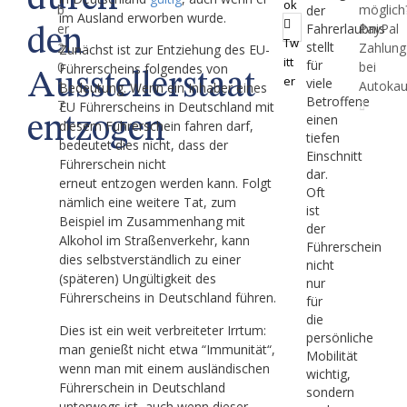
durch
ok
b
möglich
der
im Ausland erworben wurde.
er
Fahrerlaubnis
PayPal
den
Tw
stellt
2
Zahlung
Zunächst ist zur Entziehung des EU-
itt
für
0
bei
Führerscheins folgendes von
Ausstellerstaat
er
viele
1
Autokau
Bedeutung. Wenn ein Inhaber eines
Betroffene
7
EU Führerscheins in Deutschland mit
einen
entzogen
diesem Führerschein fahren darf,
tiefen
bedeutet dies nicht, dass der
Einschnitt
Führerschein nicht
dar.
erneut entzogen werden kann. Folgt
Oft
nämlich eine weitere Tat, zum
ist
Beispiel im Zusammenhang mit
der
Alkohol im Straßenverkehr, kann
Führerschein
dies selbstverständlich zu einer
nicht
(späteren) Ungültigkeit des
nur
Führerscheins in Deutschland führen.
für
die
Dies ist ein weit verbreiteter Irrtum:
persönliche
man genießt nicht etwa “Immunität“,
Mobilität
wenn man mit einem ausländischen
wichtig,
Führerschein in Deutschland
sondern
unterwegs ist, auch wenn dieser